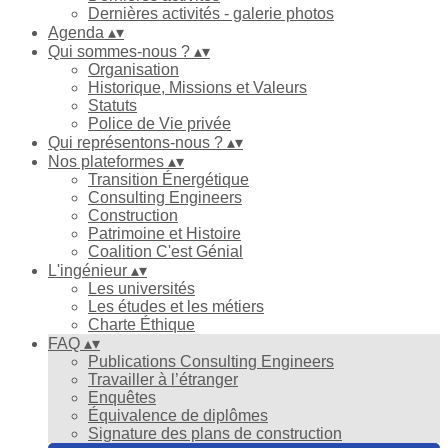
Dernières activités - galerie photos
Agenda
▴
▾
Qui sommes-nous ?
▴
▾
Organisation
Historique, Missions et Valeurs
Statuts
Police de Vie privée
Qui représentons-nous ?
▴
▾
Nos plateformes
▴
▾
Transition Énergétique
Consulting Engineers
Construction
Patrimoine et Histoire
Coalition C'est Génial
L'ingénieur
▴
▾
Les universités
Les études et les métiers
Charte Éthique
FAQ
▴
▾
Publications Consulting Engineers
Travailler à l’étranger
Enquêtes
Équivalence de diplômes
Signature des plans de construction