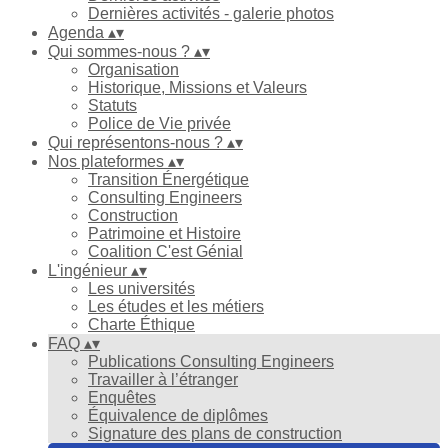
Dernières activités - galerie photos
Agenda
▴
▾
Qui sommes-nous ?
▴
▾
Organisation
Historique, Missions et Valeurs
Statuts
Police de Vie privée
Qui représentons-nous ?
▴
▾
Nos plateformes
▴
▾
Transition Énergétique
Consulting Engineers
Construction
Patrimoine et Histoire
Coalition C'est Génial
L'ingénieur
▴
▾
Les universités
Les études et les métiers
Charte Éthique
FAQ
▴
▾
Publications Consulting Engineers
Travailler à l’étranger
Enquêtes
Équivalence de diplômes
Signature des plans de construction