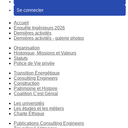
Se connecter
Accueil
Enquête Ingénieurs 2026
Dernières activités
Dernières activités - galerie photos
Organisation
Historique, Missions et Valeurs
Statuts
Police de Vie privée
Transition Énergétique
Consulting Engineers
Construction
Patrimoine et Histoire
Coalition C'est Génial
Les universités
Les études et les métiers
Charte Éthique
Publications Consulting Engineers