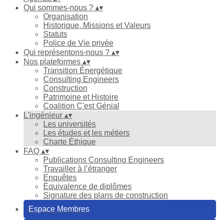
Qui sommes-nous ?
▴
▾
Organisation
Historique, Missions et Valeurs
Statuts
Police de Vie privée
Qui représentons-nous ?
▴
▾
Nos plateformes
▴
▾
Transition Énergétique
Consulting Engineers
Construction
Patrimoine et Histoire
Coalition C'est Génial
L'ingénieur
▴
▾
Les universités
Les études et les métiers
Charte Éthique
FAQ
▴
▾
Publications Consulting Engineers
Travailler à l’étranger
Enquêtes
Équivalence de diplômes
Signature des plans de construction
Espace Membres