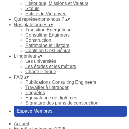
Historique, Missions et Valeurs
Statuts
Police de Vie privée
Qui représentons-nous ?
▴
▾
Nos plateformes
▴
▾
Transition Énergétique
Consulting Engineers
Construction
Patrimoine et Histoire
Coalition C'est Génial
L'ingénieur
▴
▾
Les universités
Les études et les métiers
Charte Éthique
FAQ
▴
▾
Publications Consulting Engineers
Travailler à l’étranger
Enquêtes
Équivalence de diplômes
Signature des plans de construction
Espace Membres
Accueil
Enquête Ingénieurs 2026